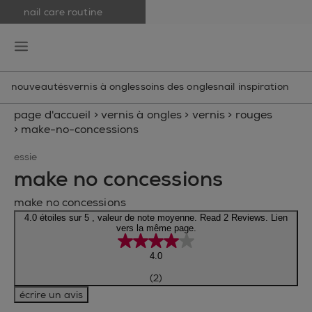
nail care routine
skip to main content
essie
open hamburguer menu
nouveautés
vernis à ongles
soins des ongles
nail inspiration
page d'accueil
>
vernis à ongles
>
vernis
>
rouges
>
make-no-concessions
essie
make no concessions
make no concessions
4.0 étoiles sur 5 , valeur de note moyenne. Read 2 Reviews. Lien
vers la même page.
4.0
(2)
écrire un avis