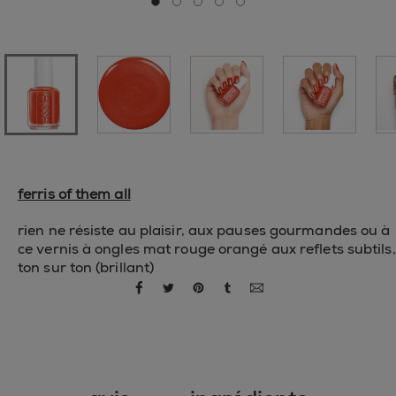
Aller à la diapositive 0
Aller à la diapositive 1
Aller à la diapositive 2
Aller à la diapositive 3
Aller à la diapositive 4
ferris of them all
rien ne résiste au plaisir, aux pauses gourmandes ou à
ce vernis à ongles mat rouge orangé aux reflets subtils,
ton sur ton (brillant)
partager par facebook
partager par twitter
partager par pinterest
partager par tumblr
partager par courriel