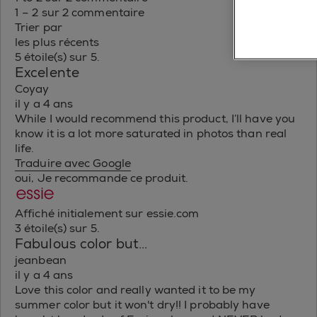
1 – 2 sur 2 commentaire
Trier par
les plus récents
5 étoile(s) sur 5.
Excelente
Coyay
il y a 4 ans
While I would recommend this product, I’ll have you
know it is a lot more saturated in photos than real
life.
Traduire avec Google
oui, Je recommande ce produit.
Affiché initialement sur essie.com
3 étoile(s) sur 5.
Fabulous color but...
jeanbean
il y a 4 ans
Love this color and really wanted it to be my
summer color but it won't dry!! I probably have