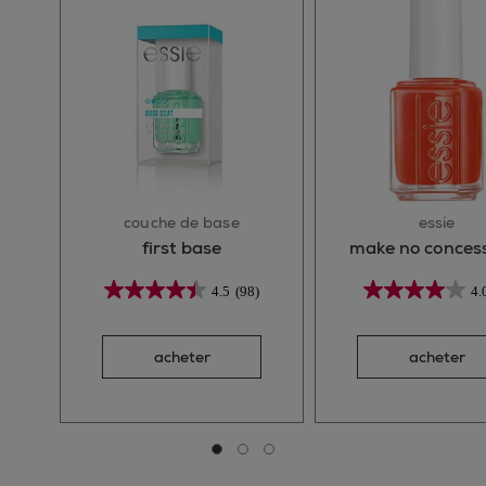
couche de base
essie
first base
make no conces
4.5
(98)
4.
acheter
acheter
Aller à la diapositive 0
Aller à la diapositive 1
Aller à la diapositive 2