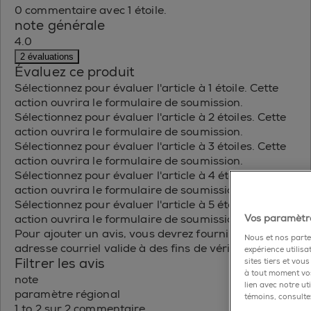
0 commentaire avec 1 étoile.
note générale
4.0
2 évaluations
Évaluez ce produit
Sélectionnez pour évaluer l'article à 1 étoile. Cette
action ouvrira le formulaire de soumission.
Sélectionnez pour évaluer l'article à 2 étoiles. Cette
action ouvrira le formulaire de soumission.
Sélectionnez pour évaluer l'article à 3 étoiles. Cette
action ouvrira le formulaire de soumission.
Sélectionnez pour évaluer l'article à 4 étoiles. Cette
action ouvrira le formulaire de soumission.
Sélectionnez pour évaluer l'article à 5 étoiles. Cette
Vos paramètre
action ouvrira le formulaire de soumission.
Pour ajouter un avis, vous devrez fournir une
Nous et nos parten
adresse courriel valide à des fins de vérification.
expérience utilisa
Filtrer les avis
sites tiers et vou
à tout moment vos
note
lien avec notre u
paramètre régional
témoins, consultez
1 to 2 sur 2 commentaire