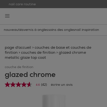
nail care routine
skip to main content
essie
open hamburguer menu
nouveautés
vernis à ongles
soins des ongles
nail inspiration
page d'accueil
>
couches de base et couches de
finition
>
couches de finition
>
glazed chrome
metallic glaze top coat
couche de finition
glazed chrome
(42)
écrire un avis
4.6
4.6
étoiles
sur
5
,
valeur