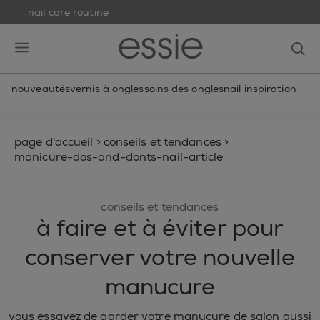
nail care routine
skip to main content
essie
op
open hamburguer menu
nouveautés
vernis à ongles
soins des ongles
nail inspiration
page d'accueil
>
conseils et tendances
>
manicure-dos-and-donts-nail-article
conseils et tendances
à faire et à éviter pour
conserver votre nouvelle
manucure
vous essayez de garder votre manucure de salon aussi