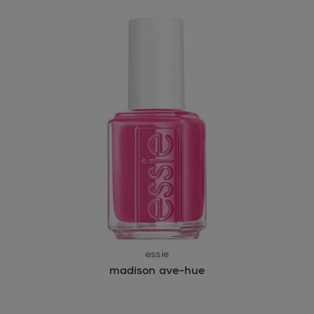
essie
madison ave-hue