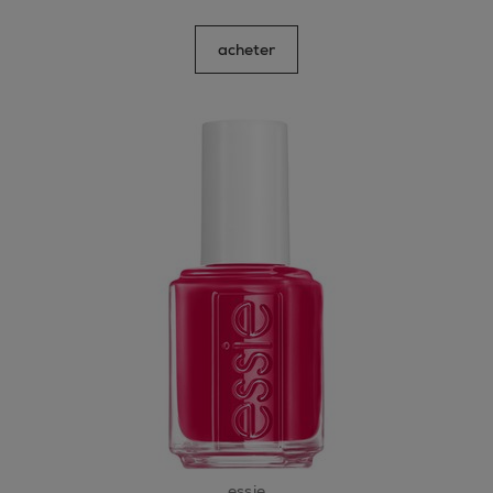
acheter
essie