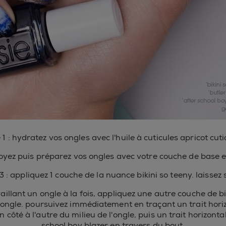
1 : hydratez vos ongles avec l'huile à cuticules apricot cutic
toyez puis préparez vos ongles avec votre couche de base e
3 : appliquez 1 couche de la nuance bikini so teeny. laissez 
vaillant un ongle à la fois, appliquez une autre couche de bi
'ongle. poursuivez immédiatement en traçant un trait hori
n côté à l'autre du milieu de l'ongle, puis un trait horizonta
school boy blazer en travers du bout.