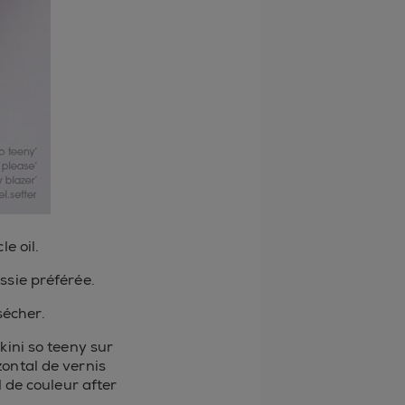
le oil.
ssie préférée.
sécher.
kini so teeny sur
zontal de vernis
l de couleur after