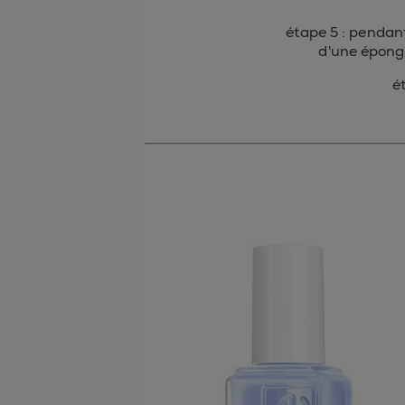
étape 5 : pendant
d'une éponge
é