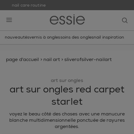
nail care routine
skip to main content
essie
op
open hamburguer menu
nouveautés
vernis à ongles
soins des ongles
nail inspiration
page d'accueil
>
nail art
>
sliverofsilver-nailart
art sur ongles
art sur ongles red carpet
starlet
voyez le beau côté des choses avec une manucure
blanche multidimensionnelle ponctuée de rayures
argentées.