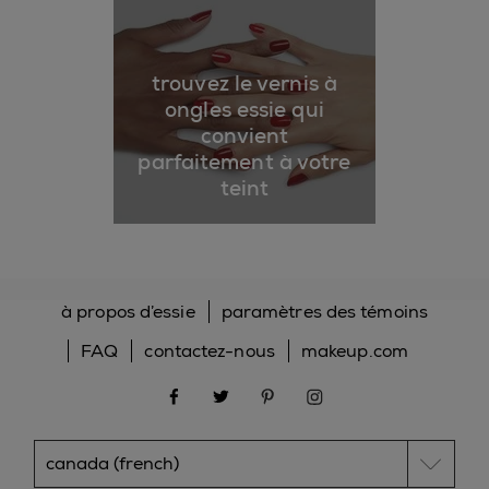
trouvez le vernis à
ongles essie qui
convient
parfaitement à votre
teint
à propos d’essie
paramètres des témoins
FAQ
contactez-nous
makeup.com
facebook
twitter
pinterest
instagram