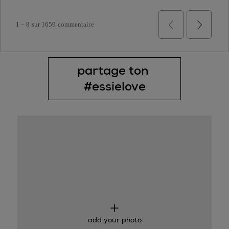
partage ton 
#essielove
Carrousel de médias
Diapositive 1 de 1.
add your photo