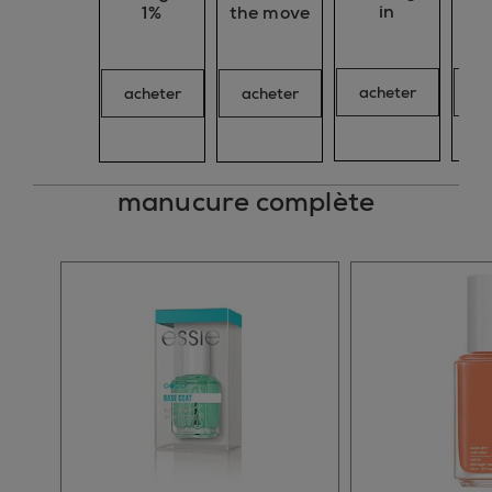
in
1%
the move
acheter
a
acheter
acheter
manucure complète