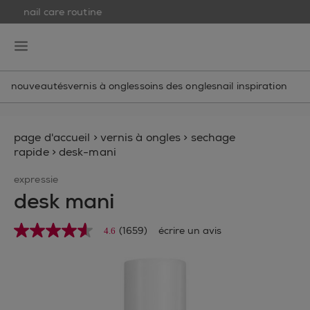
nail care routine
skip to main content
essie
open hamburguer menu
nouveautés
vernis à ongles
soins des ongles
nail inspiration
page d'accueil
>
vernis à ongles
>
sechage
rapide
>
desk-mani
expressie
desk mani
(1659)
écrire un avis
4.6
4.6
étoiles
sur
5
,
valeur
de