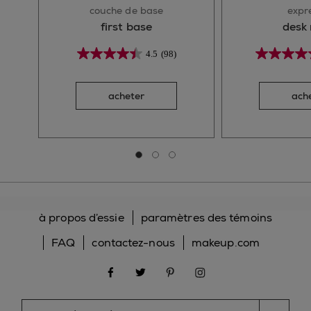
couche de base
expr
first base
desk
4.5
(98)
acheter
ach
Aller à la diapositive 0
Aller à la diapositive 1
Aller à la diapositive 2
à propos d’essie
paramètres des témoins
FAQ
contactez-nous
makeup.com
facebook
twitter
pinterest
instagram