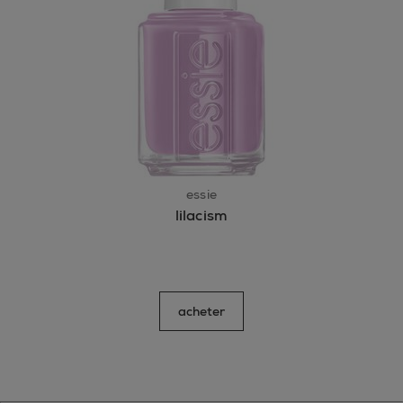
essie
lilacism
acheter