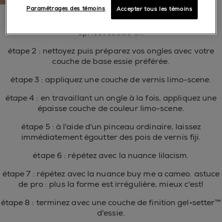
Paramétrages des témoins
Accepter tous les témoins
étape 1 : hydratez vos ongles avec l'huile à cuticules
apricot cuticle oil.
étape 2 : nettoyez puis préparez vos ongles avec votre
couche de base essie préférée.
étape 3 : appliquez une couche de vernis limo-scene.
étape 4 : en travaillant un ongle à la fois, appliquez une
épaisse couche de couleur limo-scene.
étape 5 : à l'aide d'un pinceau ordinaire, laissez
immédiatement égoutter des pois de vernis fiji.
étape 6 : répétez avec la nuance lilacism.
étape 7 : répétez avec la nuance buy me a cameo. astuce
de pro : plus la forme est irrégulière, mieux c'est!
étape 8 : terminez avec une couche de finition gel•setter™
d'essie.