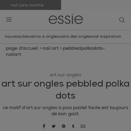
nail care routine
skip to main content
essie
op
open hamburguer menu
nouveautés
vernis à ongles
soins des ongles
nail inspiration
page d'accueil
>
nail art
>
pebbledpolkadots-
nailart
art sur ongles
art sur ongles pebbled polka
dots
ce motif d'art sur ongles à pois pastel facile est toujours
de bon goût.
partager par facebook
partager par twitter
partager par pinterest
partager par tumblr
partager par courrie