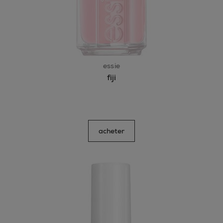
essie
fiji
acheter