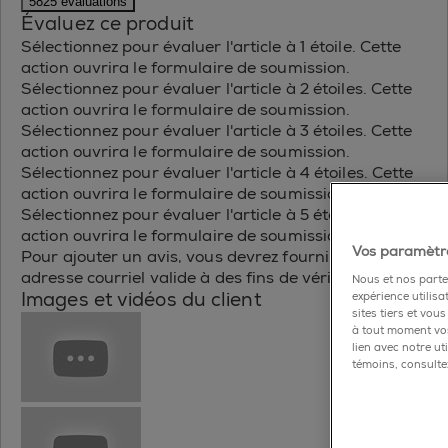
5825 évaluations
Évaluez ce produit
Sélectionnez pour évaluer l'article à 1 étoile. Cette
action ouvrira le formulaire de soumission.
Sélectionnez pour évaluer l'article à 2 étoiles. Cette
action ouvrira le formulaire de soumission.
Sélectionnez pour évaluer l'article à 3 étoiles. Cette
action ouvrira le formulaire de soumission.
Sélectionnez pour évaluer l'article à 4 étoiles. Cette
action ouvrira le formulaire de soumission.
Sélectionnez pour évaluer l'article à 5 étoiles. Cette
action ouvrira le formulaire de soumission.
Vos paramètre
Pour ajouter un avis, vous devrez fournir une
adresse courriel valide à des fins de vérification.
Nous et nos parten
Images et vidéos du client
expérience utilisa
sites tiers et vou
à tout moment vos
lien avec notre u
témoins, consultez