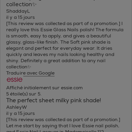
collection✨
ShaddayL
il y a 15 jours
[This review was collected as part of a promotion.] I
really love this Essie Glass Nails polish! The formula
is smooth, easy to apply, and gives a beautiful
glossy, glass-like finish. The Soft pink shade is
elegant and perfect for everyday wear. It dries
quickly and leaves my nails looking healthy and
shiny. Definitely a great addition to any nail
collection✨
Traduire avec Google
Affiché initialement sur essie.com
5 étoile(s) sur 5.
The perfect sheet milky pink shade!
AshleyW
il y a 15 jours
[This review was collected as part of a promotion.]
Let me start by saying that I love Essie nail polish,
and Essie Nail Lacquer in Mademoiselle 112