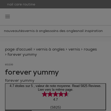
nail care routine
skip to main content
essie
open hamburguer menu
nouveautés
vernis à ongles
soins des ongles
nail inspiration
page d'accueil
>
vernis à ongles
>
vernis
>
rouges
>
forever yummy
essie
forever yummy
forever yummy
4.7 étoiles sur 5 , valeur de note moyenne. Read 5825 Reviews.
Lien vers la même page.
4.7
(5825)