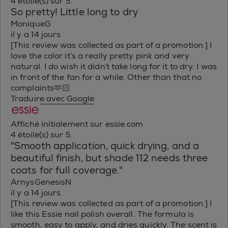
4 étoile(s) sur 5.
So pretty! Little long to dry
MoniqueG
il y a 14 jours
[This review was collected as part of a promotion.] I
love the color it’s a really pretty pink and very
natural. I do wish it didn’t take long for it to dry. I was
in front of the fan for a while. Other than that no
complaints🫶🏻
Traduire avec Google
Affiché initialement sur essie.com
4 étoile(s) sur 5.
"Smooth application, quick drying, and a
beautiful finish, but shade 112 needs three
coats for full coverage."
ArnysGenesisN
il y a 14 jours
[This review was collected as part of a promotion.] I
like this Essie nail polish overall. The formula is
smooth, easy to apply, and dries quickly. The scent is