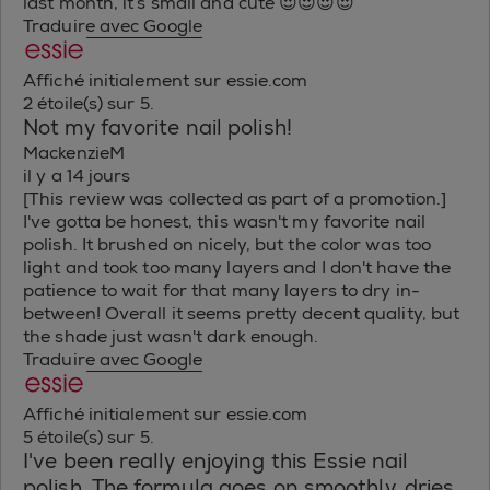
last month, it’s small and cute 😍😍😍😍
Traduire avec Google
Affiché initialement sur essie.com
2 étoile(s) sur 5.
Not my favorite nail polish!
MackenzieM
il y a 14 jours
[This review was collected as part of a promotion.]
I've gotta be honest, this wasn't my favorite nail
polish. It brushed on nicely, but the color was too
light and took too many layers and I don't have the
patience to wait for that many layers to dry in-
between! Overall it seems pretty decent quality, but
the shade just wasn't dark enough.
Traduire avec Google
Affiché initialement sur essie.com
5 étoile(s) sur 5.
I've been really enjoying this Essie nail
polish. The formula goes on smoothly, dries